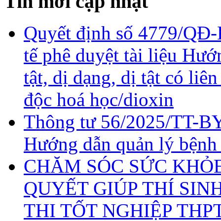
Tin mới cập nhật
Quyết định số 4779/QĐ-
tế phê duyệt tài liệu Hư
tật, dị dạng, dị tật có li
độc hoá học/dioxin
Thông tư 56/2025/TT-BY
Hướng dẫn quản lý bệnh
CHĂM SÓC SỨC KHỎE 
QUYẾT GIÚP THÍ SIN
THI TỐT NGHIỆP THP