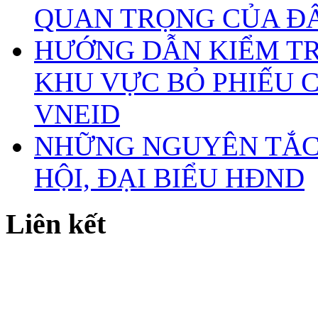
QUAN TRỌNG CỦA Đ
HƯỚNG DẪN KIỂM TR
KHU VỰC BỎ PHIẾU 
VNEID
NHỮNG NGUYÊN TẮC 
HỘI, ĐẠI BIỂU HĐND
Liên kết