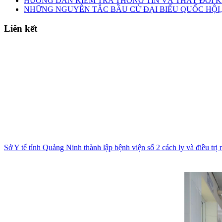
HƯỚNG DẪN KIỂM TRA THÔNG TIN VÀ THAY ĐỔI K
NHỮNG NGUYÊN TẮC BẦU CỬ ĐẠI BIỂU QUỐC HỘI,
Liên kết
Sở Y tế tỉnh Quảng Ninh thành lập bệnh viện số 2 cách ly và điều tr