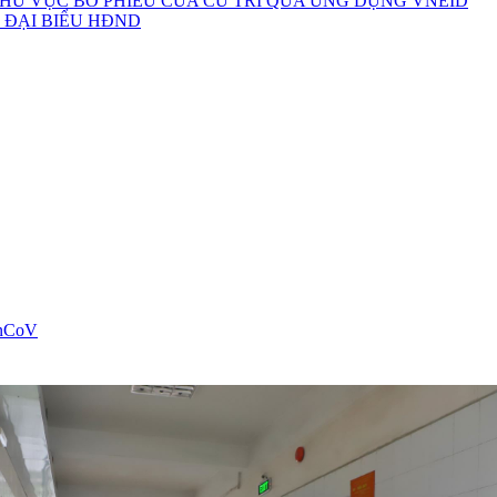
HU VỰC BỎ PHIẾU CỦA CỬ TRI QUA ỨNG DỤNG VNEID
 ĐẠI BIỂU HĐND
ị nCoV