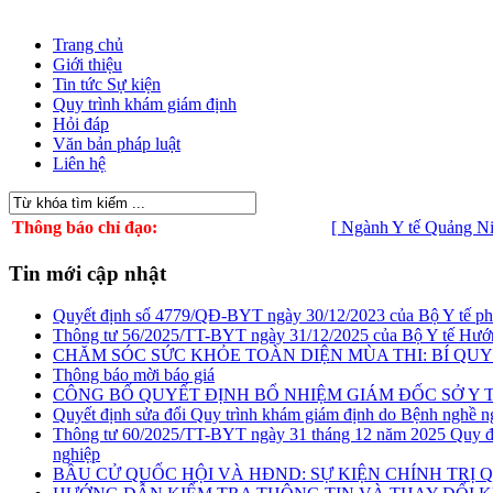
Trang chủ
Giới thiệu
Tin tức Sự kiện
Quy trình khám giám định
Hỏi đáp
Văn bản pháp luật
Liên hệ
Thông báo chỉ đạo:
[ Ngành Y tế Quảng Ninh chủ
Tin mới cập nhật
Quyết định số 4779/QĐ-BYT ngày 30/12/2023 của Bộ Y tế phê du
Thông tư 56/2025/TT-BYT ngày 31/12/2025 của Bộ Y tế Hướn
CHĂM SÓC SỨC KHỎE TOÀN DIỆN MÙA THI: BÍ QUYẾ
Thông báo mời báo giá
CÔNG BỐ QUYẾT ĐỊNH BỔ NHIỆM GIÁM ĐỐC SỞ Y 
Quyết định sửa đổi Quy trình khám giám định do Bệnh nghề n
Thông tư 60/2025/TT-BYT ngày 31 tháng 12 năm 2025 Quy địn
nghiệp
BẦU CỬ QUỐC HỘI VÀ HĐND: SỰ KIỆN CHÍNH TRỊ