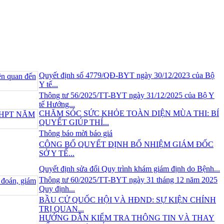
Quyết định số 4779/QĐ-BYT ngày 30/12/2023 của Bộ
Y tế...
Thông tư 56/2025/TT-BYT ngày 31/12/2025 của Bộ Y
tế Hướng...
CHĂM SÓC SỨC KHỎE TOÀN DIỆN MÙA THI: BÍ
QUYẾT GIÚP THÍ...
Thông báo mời báo giá
CÔNG BỐ QUYẾT ĐỊNH BỔ NHIỆM GIÁM ĐỐC
SỞ Y TẾ...
Quyết định sửa đổi Quy trình khám giám định do Bệnh...
Thông tư 60/2025/TT-BYT ngày 31 tháng 12 năm 2025
Quy định...
BẦU CỬ QUỐC HỘI VÀ HĐND: SỰ KIỆN CHÍNH
TRỊ QUAN...
HƯỚNG DẪN KIỂM TRA THÔNG TIN VÀ THAY