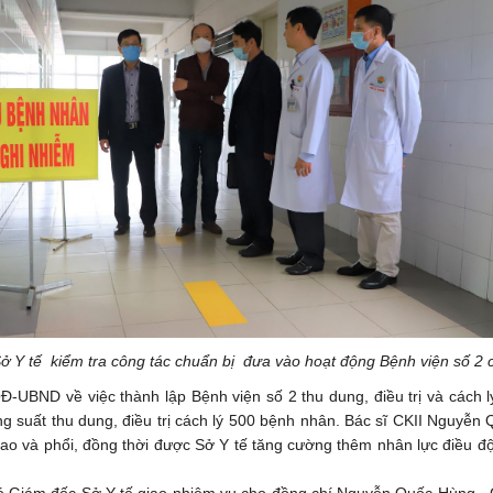
Y tế kiểm tra công tác chuẩn bị đưa vào hoạt động Bệnh viện số 2 cá
-UBND về việc thành lập Bệnh viện số 2 thu dung, điều trị và cách
ng suất thu dung, điều trị cách lý 500 bệnh nhân. Bác sĩ CKII Nguyễ
ao và phổi, đồng thời được Sở Y tế tăng cường thêm nhân lực điều động
Phó Giám đốc Sở Y tế giao nhiệm vụ cho đồng chí Nguyễn Quốc Hùng - 