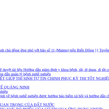
 động ứng phó với bão số 11 (Matmo) trên Biển Đông ]
[ Tuyên truyền 
yệt tài liệu Hướng dẫn giám định y khoa bệnh, tật, dị dạng, dị tật có
g dẫn quản lý bệnh nghề nghiệp
T GIÚP THÍ SINH TỰ TIN CHINH PHỤC KỲ THI TỐT NGHIỆ
TẾ QUẢNG NINH
ghiệp
h về bệnh nghề nghiệp được hưởng bảo hiểm xã hội và hướng dẫn ch
 QUAN TRỌNG CỦA ĐẤT NƯỚC