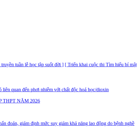
tuần lễ học tập suốt đời ]
[ Triển khai cuộc thi Tìm hiểu bí mật nhà nướ
 liên quan đến phơi nhiễm với chất độc hoá học/dioxin
P THPT NĂM 2026
ẩn đoán, giám định mức suy giảm khả năng lao động do bệnh nghề