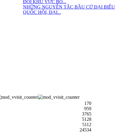
ĐỔI KHU VỰC BỎ...
NHỮNG NGUYÊN TẮC BẦU CỬ ĐẠI BIỂU
QUỐC HỘI, ĐẠI...
170
959
3765
5128
5112
24534