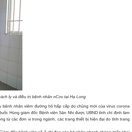
ch ly và điều trị bệnh nhân nCov tại Hạ Long
 ly bệnh nhân viêm đường hô hấp cấp do chủng mới của virus corona
n Quốc Hùng giám đốc Bệnh viện Sản Nhi được UBND tỉnh chỉ định làm
 từ các đơn vị trong ngành, các trang thiết bị hiện đại do tỉnh trang
Giám đốc bệnh viện số 2 chỉ đạo các bộ phận nhanh chóng triển khai