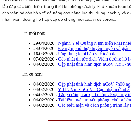
lắp đặp các biển hiệu, trang thiết bị, phòng cách ly, khử khuẩn toàn 
cho toàn bộ cán bộ y tế để nâng cao năng lực thu dung, cách ly và đi
nhân viêm đường hô hấp cấp do chủng mới của virus corona.
Tin mới hơn:
29/04/2020
-
Ngành Y tế Quảng Ninh triển khai nhi
24/04/2020
-
Đề nghị phối hợp tuyên truyền và giải
16/03/2020
-
Ứng dụng khai báo y tế toàn dân
07/02/2020
-
Cập nhật tin tức dịch Viêm đường hô 
04/02/2020
-
Cập nhật tình hình dịch nCoV lúc 17h
Tin cũ hơn:
04/02/2020
-
Cập nhật tình hình dịch nCoV 7h00 ng
04/02/2020
-
Y TẾ: Virus nCoV - Cập nhật mới nhất,
04/02/2020
-
Tăng cường các giải pháp về vật tư y t
04/02/2020
-
Tài liệu tuyên truyền phòng, chống b
04/02/2020
-
Các biểu hiện và cách phòng tránh lây