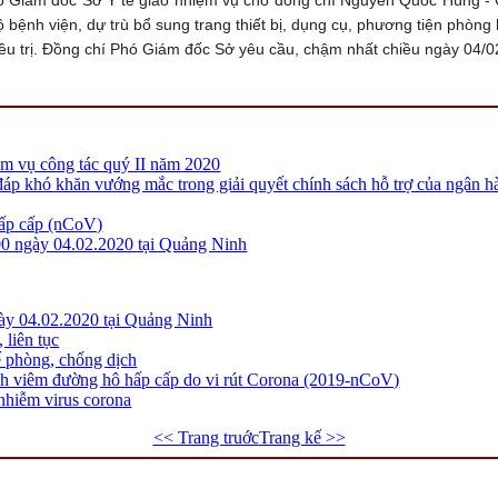
bộ bệnh viện, dự trù bổ sung trang thiết bị, dụng cụ, phương tiện phòn
ều trị. Đồng chí Phó Giám đốc Sở yêu cầu, chậm nhất chiều ngày 04/02/
ệm vụ công tác quý II năm 2020
 đáp khó khăn vướng mắc trong giải quyết chính sách hỗ trợ của ngân h
hấp cấp (nCoV)
00 ngày 04.02.2020 tại Quảng Ninh
ày 04.02.2020 tại Quảng Ninh
 liên tục
ế phòng, chống dịch
ệnh viêm đường hô hấp cấp do vi rút Corona (2019-nCoV)
 nhiễm virus corona
<< Trang truớc
Trang kế >>