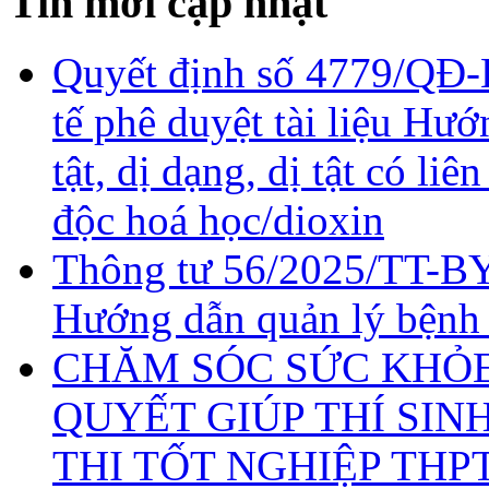
Tin mới cập nhật
Quyết định số 4779/QĐ-
tế phê duyệt tài liệu Hư
tật, dị dạng, dị tật có li
độc hoá học/dioxin
Thông tư 56/2025/TT-BY
Hướng dẫn quản lý bệnh
CHĂM SÓC SỨC KHỎE 
QUYẾT GIÚP THÍ SIN
THI TỐT NGHIỆP THP