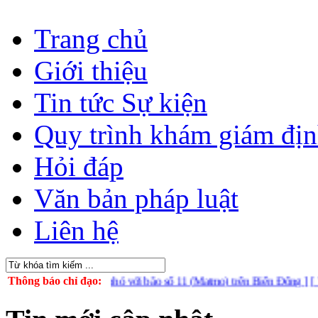
Trang chủ
Giới thiệu
Tin tức Sự kiện
Quy trình khám giám đị
Hỏi đáp
Văn bản pháp luật
Liên hệ
chủ động ứng phó với bão số 11 (Matmo) trên Biển Đông ]
Thông báo chỉ đạo:
[ Tuyên tru