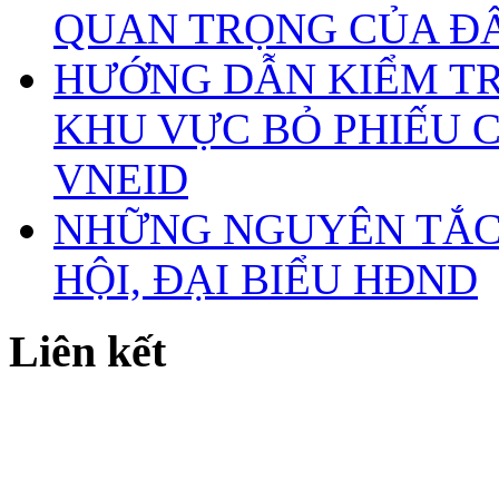
QUAN TRỌNG CỦA Đ
HƯỚNG DẪN KIỂM TR
KHU VỰC BỎ PHIẾU 
VNEID
NHỮNG NGUYÊN TẮC 
HỘI, ĐẠI BIỂU HĐND
Liên kết