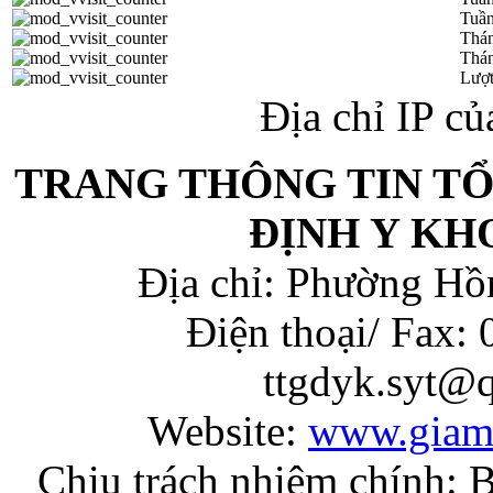
Tuần
Thá
Thán
Lượt
Địa chỉ IP c
TRANG THÔNG TIN T
ĐỊNH Y KH
Địa chỉ: Phường Hồ
Điện thoại/ Fax:
ttgdyk.syt@
Website:
www.giam
Chịu trách nhiệm chính: 