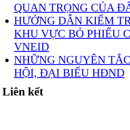
QUAN TRỌNG CỦA Đ
HƯỚNG DẪN KIỂM TR
KHU VỰC BỎ PHIẾU 
VNEID
NHỮNG NGUYÊN TẮC 
HỘI, ĐẠI BIỂU HĐND
Liên kết