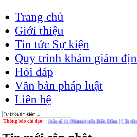
Trang chủ
Giới thiệu
Tin tức Sự kiện
Quy trình khám giám đị
Hỏi đáp
Văn bản pháp luật
Liên hệ
động ứng phó với bão số 11 (Matmo) trên Biển Đông ]
Thông báo chỉ đạo:
[ Tuyên truyền t