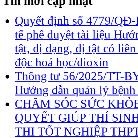
Tin mới cập nhật
Quyết định số 4779/QĐ-
tế phê duyệt tài liệu Hư
tật, dị dạng, dị tật có li
độc hoá học/dioxin
Thông tư 56/2025/TT-BY
Hướng dẫn quản lý bệnh
CHĂM SÓC SỨC KHỎE 
QUYẾT GIÚP THÍ SIN
THI TỐT NGHIỆP THP