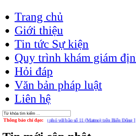
Trang chủ
Giới thiệu
Tin tức Sự kiện
Quy trình khám giám đị
Hỏi đáp
Văn bản pháp luật
Liên hệ
h chủ động ứng phó với bão số 11 (Matmo) trên Biển Đông ]
Thông báo chỉ đạo:
[ Tuyên t