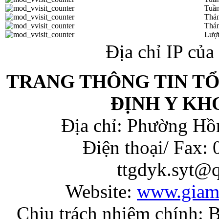
Tuần
Thá
Thán
Lượt
Địa chỉ IP củ
TRANG THÔNG TIN T
ĐỊNH Y KH
Địa chỉ: Phường Hồ
Điện thoại/ Fax:
ttgdyk.syt@
Website:
www.giam
Chịu trách nhiệm chính: 