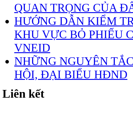
QUAN TRỌNG CỦA Đ
HƯỚNG DẪN KIỂM TR
KHU VỰC BỎ PHIẾU 
VNEID
NHỮNG NGUYÊN TẮC 
HỘI, ĐẠI BIỂU HĐND
Liên kết