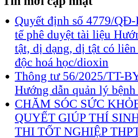
Tin mới cập nhật
Quyết định số 4779/QĐ-
tế phê duyệt tài liệu Hư
tật, dị dạng, dị tật có li
độc hoá học/dioxin
Thông tư 56/2025/TT-BY
Hướng dẫn quản lý bệnh
CHĂM SÓC SỨC KHỎE 
QUYẾT GIÚP THÍ SIN
THI TỐT NGHIỆP THP