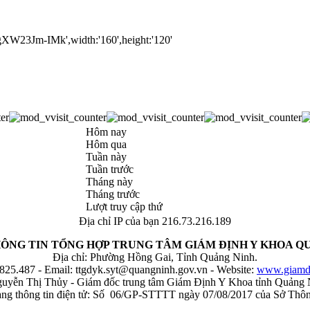
Hôm nay
Hôm qua
Tuần này
Tuần trước
Tháng này
Tháng trước
Lượt truy cập thứ
Địa chỉ IP của bạn 216.73.216.189
ÔNG TIN TỔNG HỢP TRUNG TÂM GIÁM ĐỊNH Y KHOA Q
Địa chỉ: Phường Hồng Gai, Tỉnh Quảng Ninh.
3825.487 - Email:
ttgdyk.syt@quangninh.gov.vn
- Website:
www.giamdi
guyễn Thị Thủy - Giám đốc trung tâm Giám Định Y Khoa tỉnh Quảng 
trang thông tin điện tử: Số 06/GP-STTTT ngày 07/08/2017 của Sở Thôn