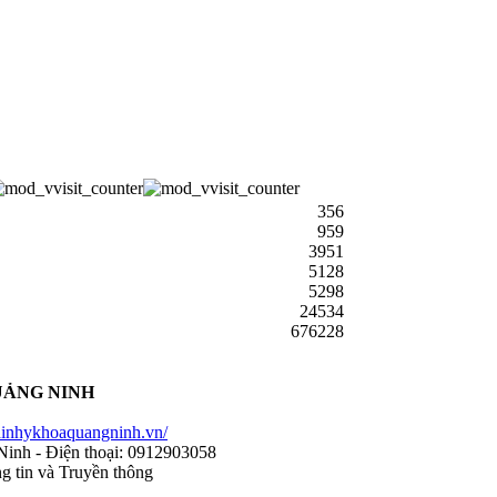
356
959
3951
5128
5298
24534
676228
UẢNG NINH
nhykhoaquangninh.vn/
Ninh - Điện thoại: 0912903058
g tin và Truyền thông