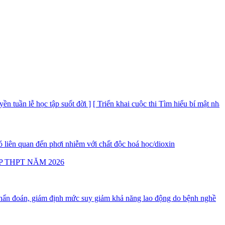
uần lễ học tập suốt đời ]
[ Triển khai cuộc thi Tìm hiểu bí mật nhà nước
 liên quan đến phơi nhiễm với chất độc hoá học/dioxin
P THPT NĂM 2026
ẩn đoán, giám định mức suy giảm khả năng lao động do bệnh nghề