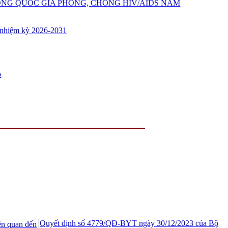
ỘNG QUỐC GIA PHÒNG, CHỐNG HIV/AIDS NĂM
 nhiệm kỳ 2026-2031
o
Quyết định số 4779/QĐ-BYT ngày 30/12/2023 của Bộ