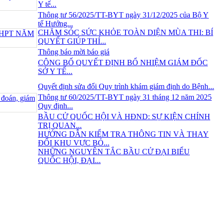
Y tế...
Thông tư 56/2025/TT-BYT ngày 31/12/2025 của Bộ Y
tế Hướng...
CHĂM SÓC SỨC KHỎE TOÀN DIỆN MÙA THI: BÍ
QUYẾT GIÚP THÍ...
Thông báo mời báo giá
CÔNG BỐ QUYẾT ĐỊNH BỔ NHIỆM GIÁM ĐỐC
SỞ Y TẾ...
Quyết định sửa đổi Quy trình khám giám định do Bệnh...
Thông tư 60/2025/TT-BYT ngày 31 tháng 12 năm 2025
Quy định...
BẦU CỬ QUỐC HỘI VÀ HĐND: SỰ KIỆN CHÍNH
TRỊ QUAN...
HƯỚNG DẪN KIỂM TRA THÔNG TIN VÀ THAY
ĐỔI KHU VỰC BỎ...
NHỮNG NGUYÊN TẮC BẦU CỬ ĐẠI BIỂU
QUỐC HỘI, ĐẠI...