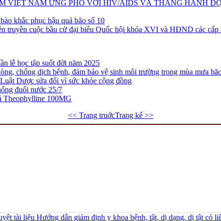
 VIỆT NAM ỨNG PHÓ VỚI HIV/AIDS VÀ THÁNG HÀNH Đ
ào khắc phục hậu quả bão số 10
n truyền cuộc bầu cử đại biểu Quốc hội khóa XVI và HĐND các cấp
n lễ học tập suốt đời năm 2025
òng, chống dịch bệnh, đảm bảo vệ sinh môi trường trong mùa mưa bã
Luật Dược sửa đổi vì sức khỏe cộng đồng
ống đuối nước 25/7
iả Theophylline 100MG
<< Trang truớc
Trang kế >>