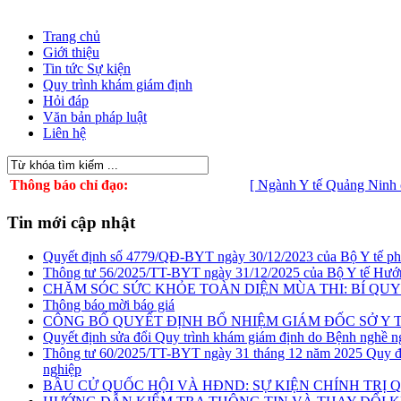
Trang chủ
Giới thiệu
Tin tức Sự kiện
Quy trình khám giám định
Hỏi đáp
Văn bản pháp luật
Liên hệ
Thông báo chỉ đạo:
[ Ngành Y tế Quảng Ninh chủ đ
Tin mới cập nhật
Quyết định số 4779/QĐ-BYT ngày 30/12/2023 của Bộ Y tế phê du
Thông tư 56/2025/TT-BYT ngày 31/12/2025 của Bộ Y tế Hướn
CHĂM SÓC SỨC KHỎE TOÀN DIỆN MÙA THI: BÍ QUYẾ
Thông báo mời báo giá
CÔNG BỐ QUYẾT ĐỊNH BỔ NHIỆM GIÁM ĐỐC SỞ Y 
Quyết định sửa đổi Quy trình khám giám định do Bệnh nghề n
Thông tư 60/2025/TT-BYT ngày 31 tháng 12 năm 2025 Quy địn
nghiệp
BẦU CỬ QUỐC HỘI VÀ HĐND: SỰ KIỆN CHÍNH TRỊ