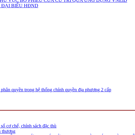
HU VỰC BỎ PHIẾU CỦA CỬ TRI QUA ỨNG DỤNG VNEID
 ĐẠI BIỂU HĐND
 phân quyền trong hệ thống chính quyền địa phương 2 cấp
số cơ chế, chính sách đặc thù
u thương