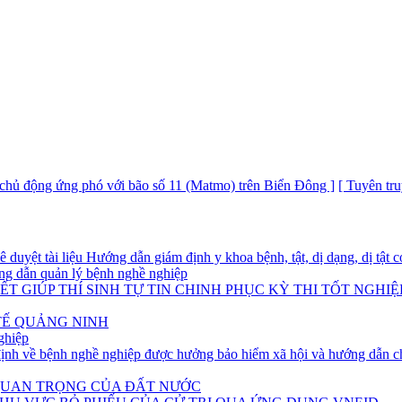
ộng ứng phó với bão số 11 (Matmo) trên Biển Đông ]
[ Tuyên truyền t
yệt tài liệu Hướng dẫn giám định y khoa bệnh, tật, dị dạng, dị tật có
g dẫn quản lý bệnh nghề nghiệp
T GIÚP THÍ SINH TỰ TIN CHINH PHỤC KỲ THI TỐT NGHIỆ
TẾ QUẢNG NINH
ghiệp
h về bệnh nghề nghiệp được hưởng bảo hiểm xã hội và hướng dẫn ch
 QUAN TRỌNG CỦA ĐẤT NƯỚC