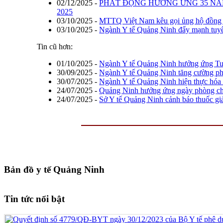
02/12/2025
-
PHÁT ĐỘNG HƯỞNG ỨNG 35 NĂM
2025
03/10/2025
-
MTTQ Việt Nam kêu gọi ủng hộ đồng b
03/10/2025
-
Ngành Y tế Quảng Ninh đẩy mạnh tuyê
Tin cũ hơn:
01/10/2025
-
Ngành Y tế Quảng Ninh hưởng ứng Tuầ
30/09/2025
-
Ngành Y tế Quảng Ninh tăng cường ph
30/07/2025
-
Ngành Y tế Quảng Ninh hiện thực hóa 
24/07/2025
-
Quảng Ninh hưởng ứng ngày phòng ch
24/07/2025
-
Sở Y tế Quảng Ninh cảnh báo thuốc g
Bản đồ y tế Quảng Ninh
Tin tức nổi bật