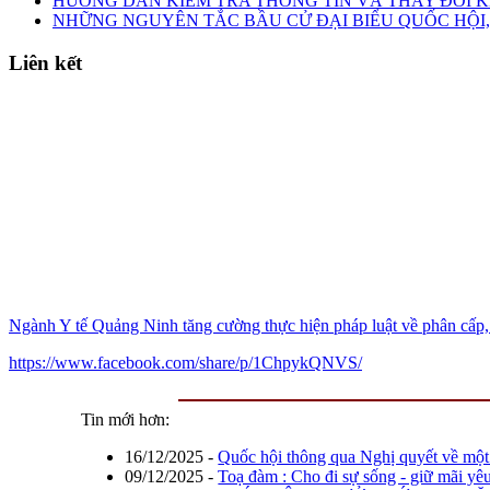
HƯỚNG DẪN KIỂM TRA THÔNG TIN VÀ THAY ĐỔI K
NHỮNG NGUYÊN TẮC BẦU CỬ ĐẠI BIỂU QUỐC HỘI,
Liên kết
Ngành Y tế Quảng Ninh tăng cường thực hiện pháp luật về phân cấp,
https://www.facebook.com/share/p/1ChpykQNVS/
Tin mới hơn:
16/12/2025
-
Quốc hội thông qua Nghị quyết về một 
09/12/2025
-
Toạ đàm : Cho đi sự sống - giữ mãi yê