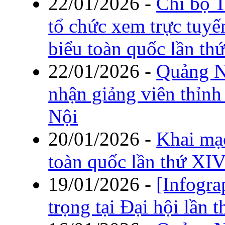
22/01/2026
-
Chi bộ 
tổ chức xem trực tuyế
biểu toàn quốc lần t
22/01/2026
-
Quảng Ni
nhận giảng viên thỉn
Nội
20/01/2026
-
Khai mạc
toàn quốc lần thứ XI
19/01/2026
-
[Infogra
trọng tại Đại hội lần