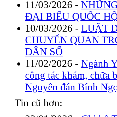
11/03/2026
-
NHỮNG
ĐẠI BIỂU QUỐC HỘ
10/03/2026
-
LUẬT D
CHUYỂN QUAN TR
DÂN SỐ
11/02/2026
-
Ngành Y
công tác khám, chữa b
Nguyên đán Bính Ng
Tin cũ hơn: