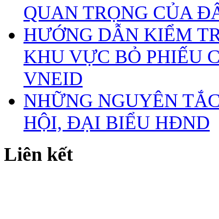
QUAN TRỌNG CỦA Đ
HƯỚNG DẪN KIỂM TR
KHU VỰC BỎ PHIẾU 
VNEID
NHỮNG NGUYÊN TẮC 
HỘI, ĐẠI BIỂU HĐND
Liên kết