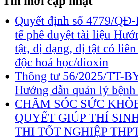
Tin mới cập nhật
Quyết định số 4779/QĐ-
tế phê duyệt tài liệu Hư
tật, dị dạng, dị tật có li
độc hoá học/dioxin
Thông tư 56/2025/TT-BY
Hướng dẫn quản lý bệnh
CHĂM SÓC SỨC KHỎE 
QUYẾT GIÚP THÍ SIN
THI TỐT NGHIỆP THP