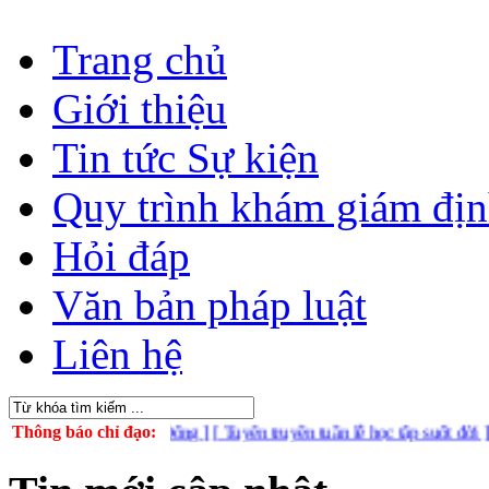
Trang chủ
Giới thiệu
Tin tức Sự kiện
Quy trình khám giám đị
Hỏi đáp
Văn bản pháp luật
Liên hệ
rên Biển Đông ]
Thông báo chỉ đạo:
[ Tuyên truyền tuần lễ học tập suốt đời ]
[ Triển khai 